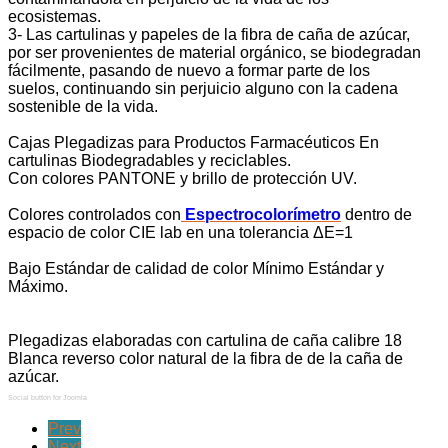
ecosistemas.
3- Las cartulinas y papeles de la fibra de caña de azúcar,
por ser provenientes de material orgánico, se biodegradan
fácilmente, pasando de nuevo a formar parte de los
suelos, continuando
sin perjuicio alguno
con la cadena
sostenible de la vida.
Cajas Plegadizas para Productos Farmacéuticos En
cartulinas Biodegradables y reciclables.
Con colores PANTONE y brillo de protección UV.
Colores controlados con
E
spectrocolorímetro
dentro de
espacio de color CIE lab en una tolerancia ΔE=1
Bajo Estándar de calidad de color Mínimo Estándar y
Máximo.
Plegadizas elaboradas con cartulina de caña calibre 18
Blanca reverso color natural de la fibra de de la caña de
azúcar.
Social button for Joomla
Prev
Next